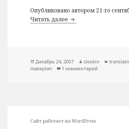
Опубликовано автором 21-го сентяб
Читать далее
[lang_en]Using Apache
Опубликовано
Декабрь 24, 2007
Автор
slookin
Рубрик
translat
makeplan
1 комментарий
к записи [lan
Сайт работает на WordPress