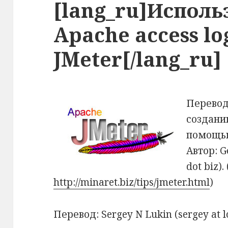
[lang_ru]Исполь
Apache access lo
JMeter[/lang_ru]
Перевод
создани
помощью 
Автор: G
dot biz).
http://minaret.biz/tips/jmeter.html
)
Перевод: Sergey N Lukin (sergey at l