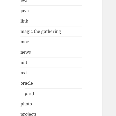
ev3
java
link
magic the gathering
moc
news
niit
nxt
oracle
plsql
photo
projects