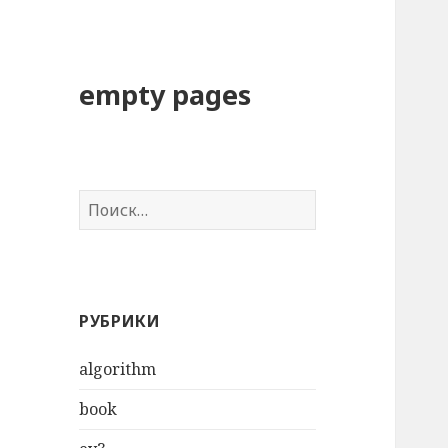
empty pages
Н
а
й
т
и
РУБРИКИ
:
algorithm
book