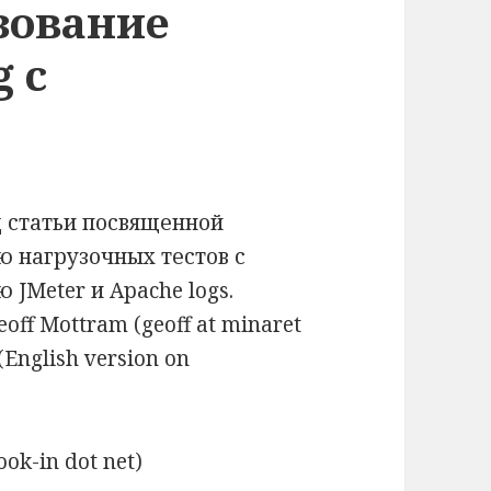
зование
g с
 статьи посвященной
ю нагрузочных тестов с
JMeter и Apache logs.
eoff Mottram (geoff at minaret
 (English version on
ook-in dot net)