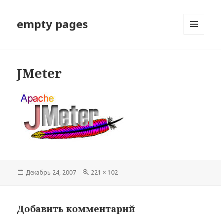
empty pages
МЕНЮ
И
ВИДЖЕТЫ
JMeter
Опубликовано
Декабрь 24, 2007
Полный
221 × 102
размер
Добавить комментарий