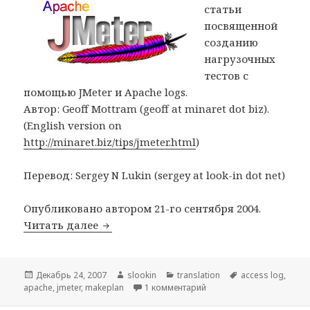
статьи
посвященной
созданию
нагрузочных
тестов с
помощью JMeter и Apache logs.
Автор: Geoff Mottram (geoff at minaret dot biz).
(English version on
http://minaret.biz/tips/jmeter.html
)
Перевод: Sergey N Lukin (sergey at look-in dot net)
Опубликовано автором 21-го сентября 2004.
Читать далее
[lang_en]Using Apache Access Logs with
Опубликовано
Декабрь 24, 2007
Автор
slookin
Рубрики
translation
Метки
access log
,
apache
,
jmeter
,
makeplan
1 комментарий
к записи [lang_en]Using 