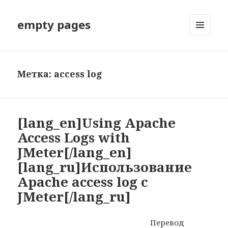
empty pages
МЕНЮ
И
ВИДЖЕТЫ
Метка: access log
[lang_en]Using Apache
Access Logs with
JMeter[/lang_en]
[lang_ru]Использование
Apache access log с
JMeter[/lang_ru]
Перевод