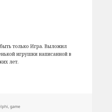
быть только Игра. Выложил
енькой игрушки написанной в
ких лет.
а «Стрелки»
етки
elphi
,
game