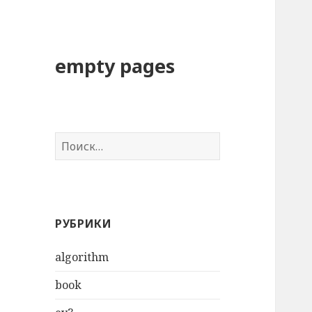
empty pages
Н
а
й
т
и
РУБРИКИ
:
algorithm
book