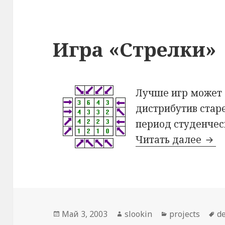
Игра «Стрелки»
Лучше игр может 
дистрибутив стар
период студенчес
Читать далее
Игр
Опубликовано
Май 3, 2003
Автор
slookin
Рубрики
projects
М
d