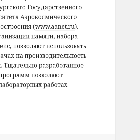
ургского Государственного
ситета Аэрокосмического
остроения (
www.aanet.ru
).
ганизации памяти, набора
ейс, позволяют использовать
дачах на производительность
й. Тщательно разработанное
 программ позволяют
 лабораторных работах
процессора FRISC