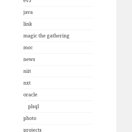
ev3
java
link
magic the gathering
moc
news
niit
nxt
oracle
plsql
photo
projects