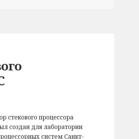
вого
C
ор стекового процессора
был создан для лаборатории
роцессорных систем Санкт-