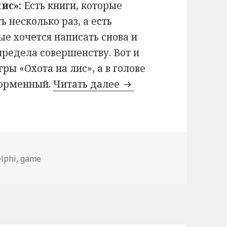
лис»:
Есть книги, которые
ь несколько раз, а есть
е хочется написать снова и
предела совершенству. Вот и
ры «Охота на лис», а в голове
форменный.
Читать далее
Игра «Охота на лис»
етки
elphi
,
game